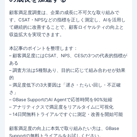
顧客満足度調査は、企業の成長に不可欠な取り組みで
す。CSAT・NPSなどの指標を正しく測定し、AIを活用し
て継続的に改善することで、顧客ロイヤルティの向上と
収益拡大を実現できます。
本記事のポイントを整理します：
– 顧客満足度にはCSAT、NPS、CESの3つの代表的指標が
ある
– 調査方法は5種類あり、目的に応じて組み合わせが効果
的
– 満足度低下の3大要因は「遅さ・たらい回し・不正確
さ」
– GBase SupportのAI Agentで応答時間を90%短縮
– アナリティクスで満足度をリアルタイムに可視化
– 14日間無料トライアルですぐに測定・改善を開始可能
顧客満足度の向上に本気で取り組みたい方は、GBase
Supportの無料トライアルをお試しください。