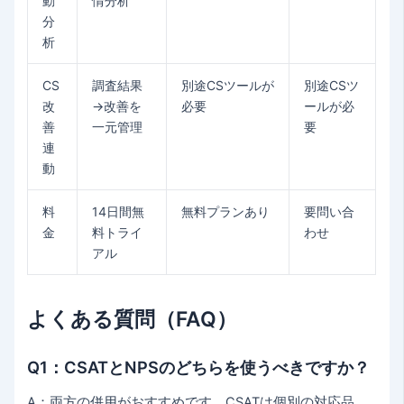
動
情分析
分
析
CS
調査結果
別途CSツールが
別途CSツ
改
→改善を
必要
ールが必
善
一元管理
要
連
動
料
14日間無
無料プランあり
要問い合
金
料トライ
わせ
アル
よくある質問（FAQ）
Q1：CSATとNPSのどちらを使うべきですか？
A：両方の併用がおすすめです。CSATは個別の対応品