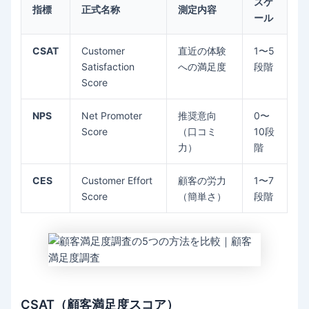
スケ
指標
正式名称
測定内容
ール
CSAT
Customer
直近の体験
1〜5
Satisfaction
への満足度
段階
Score
NPS
Net Promoter
推奨意向
0〜
Score
（口コミ
10段
力）
階
CES
Customer Effort
顧客の労力
1〜7
Score
（簡単さ）
段階
CSAT（顧客満足度スコア）