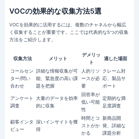
VOCの効果的な収集方法5選
VOCを効果的に活用するには、複数のチャネルから幅広
く収集することが重要です。ここでは代表的な5つの収集
方法をご紹介します。
デメリッ
収集方法
メリット
適した場面
ト
コールセン
詳細な情報収集が可
人的リソ
クレーム対
ター/問い
能、緊急度の高い課
ースが必
応、製品サ
合わせ
題を把握
要
ポート
回答率が
アンケート
大量のデータを効率
定期的な満
低い可能
調査
的に収集
足度調査
性
時間とコ
新商品開
顧客インタ
深いインサイトを獲
ストがか
発、詳細な
ビュー
得
かる
課題分析