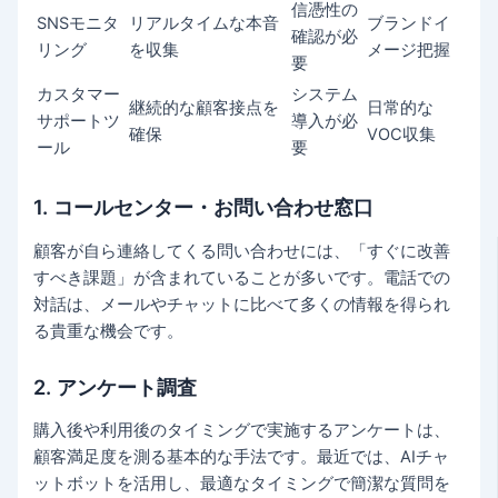
信憑性の
SNSモニタ
リアルタイムな本音
ブランドイ
確認が必
リング
を収集
メージ把握
要
カスタマー
システム
継続的な顧客接点を
日常的な
サポートツ
導入が必
確保
VOC収集
ール
要
1. コールセンター・お問い合わせ窓口
顧客が自ら連絡してくる問い合わせには、「すぐに改善
すべき課題」が含まれていることが多いです。電話での
対話は、メールやチャットに比べて多くの情報を得られ
る貴重な機会です。
2. アンケート調査
購入後や利用後のタイミングで実施するアンケートは、
顧客満足度を測る基本的な手法です。最近では、AIチャ
ットボットを活用し、最適なタイミングで簡潔な質問を