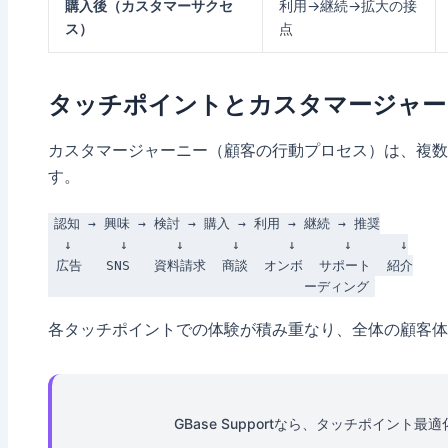
購入後（カスタマーサクセ
利用→継続→拡大の接
ス）
点
タッチポイントとカスタマージャー
カスタマージャーニー（顧客の行動プロセス）は、複数
す。
認知 → 興味 → 検討 → 購入 → 利用 → 継続 → 推奨

  ↓      ↓      ↓      ↓      ↓      ↓      ↓

 広告   SNS   資料請求  商談  オンボ  サポート  紹介

各タッチポイントでの体験が積み重なり、全体の顧客体
GBase Supportなら、タッチポイント