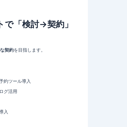
トで「検討→契約」
な契約
を目指します。
ー予約ツール導入
タログ活用
導入