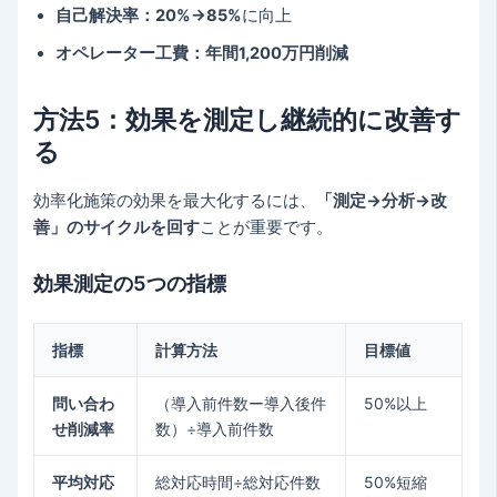
自己解決率：20%→85%
に向上
オペレーター工費：年間1,200万円削減
方法5：効果を測定し継続的に改善す
る
効率化施策の効果を最大化するには、
「測定→分析→改
善」のサイクルを回す
ことが重要です。
効果測定の5つの指標
指標
計算方法
目標値
問い合わ
（導入前件数ー導入後件
50%以上
せ削減率
数）÷導入前件数
平均対応
総対応時間÷総対応件数
50%短縮