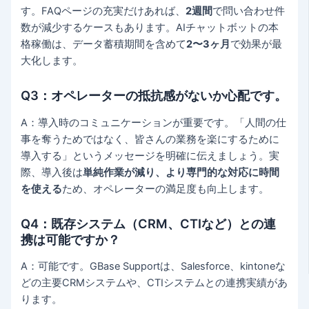
す。FAQページの充実だけあれば、
2週間
で問い合わせ件
数が減少するケースもあります。AIチャットボットの本
格稼働は、データ蓄積期間を含めて
2〜3ヶ月
で効果が最
大化します。
Q3：オペレーターの抵抗感がないか心配です。
A：導入時のコミュニケーションが重要です。「人間の仕
事を奪うためではなく、皆さんの業務を楽にするために
導入する」というメッセージを明確に伝えましょう。実
際、導入後は
単純作業が減り、より専門的な対応に時間
を使える
ため、オペレーターの満足度も向上します。
Q4：既存システム（CRM、CTIなど）との連
携は可能ですか？
A：可能です。GBase Supportは、Salesforce、kintoneな
どの主要CRMシステムや、CTIシステムとの連携実績があ
ります。