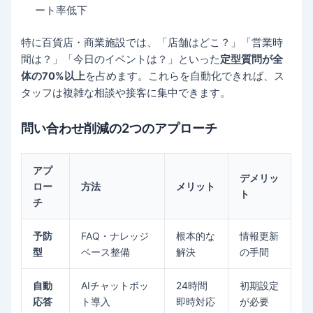
ート率低下
特に百貨店・商業施設では、「店舗はどこ？」「営業時
間は？」「今日のイベントは？」といった
定型質問が全
体の70%以上
を占めます。これらを自動化できれば、ス
タッフは複雑な相談や接客に集中できます。
問い合わせ削減の2つのアプローチ
アプ
デメリッ
ロー
方法
メリット
ト
チ
予防
FAQ・ナレッジ
根本的な
情報更新
型
ベース整備
解決
の手間
自動
AIチャットボッ
24時間
初期設定
応答
ト導入
即時対応
が必要