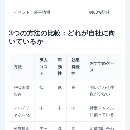
イベント・催事情報
約60%削減
3つの方法の比較：どれが自社に向
いているか
導入
即
効果
おすすめケー
方法
コス
効
持続
ス
ト
性
性
FAQ整備
低
低
高
問い合わせ件
のみ
数が少ない
マルチチ
中
中
中
特定チャネル
ャネル化
に偏っている
AI自動応
中〜
高
高
定型問い合わ