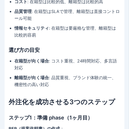
コスト
: 在籍型は比較的低、離籍型は比較的高
品質管理
: 在籍型はSLAで管理、離籍型は直接コントロ
ール可能
情報セキュリティ
: 在籍型は要厳格な管理、離籍型は
比較的容易
選び方の目安
在籍型が向く場合
: コスト重視、24時間対応、多言語
対応
離籍型が向く場合
: 品質重視、ブランド体験の統一、
機密性の高い対応
外注化を成功させる3つのステップ
ステップ1：準備 phase（1ヶ月目）
RFP（提案依頼書）の作成
：