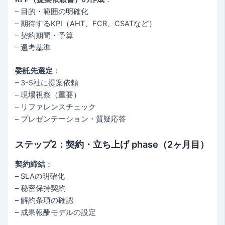
– 目的・範囲の明確化
– 期待するKPI（AHT、FCR、CSATなど）
– 契約期間・予算
– 選考基準
委託先選定
：
– 3-5社に提案依頼
– 現場視察（重要）
– リファレンスチェック
– プレゼンテーション・質疑応答
ステップ2：契約・立ち上げ phase（2ヶ月目）
契約締結
：
– SLAの明確化
– 秘密保持契約
– 解約条項の確認
– 成果報酬モデルの設定