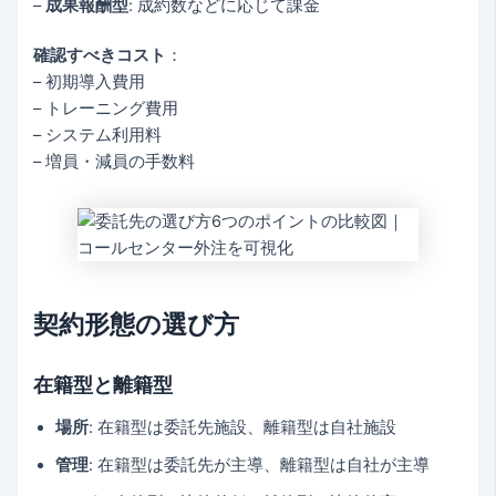
–
成果報酬型
: 成約数などに応じて課金
確認すべきコスト
：
– 初期導入費用
– トレーニング費用
– システム利用料
– 増員・減員の手数料
契約形態の選び方
在籍型と離籍型
場所
: 在籍型は委託先施設、離籍型は自社施設
管理
: 在籍型は委託先が主導、離籍型は自社が主導