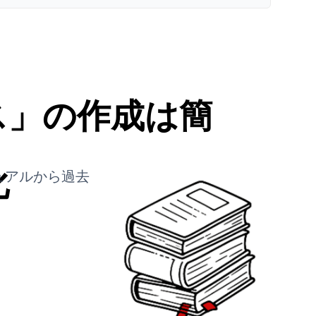
ス」の作成は簡
化
ニュアルから過去