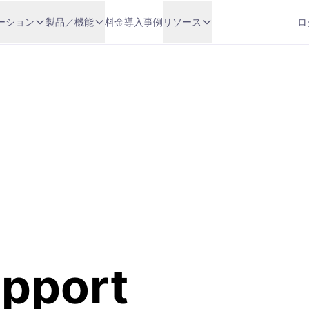
ーション
製品／機能
料金
導入事例
リソース
ロ
pport