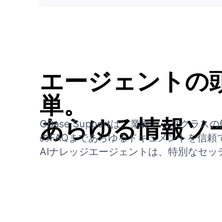
エージェントの
単。
あらゆる情報ソ
GBase Supportは、業界トップ
のFAQまであらゆるドキュメントを信頼
AIナレッジエージェントは、特別なセ