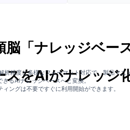
頭脳「ナレッジベー
ースをAIがナレッジ
クラスの解析精度と多様なフォーマット対応で、製品マ
できるAIナレッジベースへと変換。
ッティングは不要ですぐに利用開始ができます。